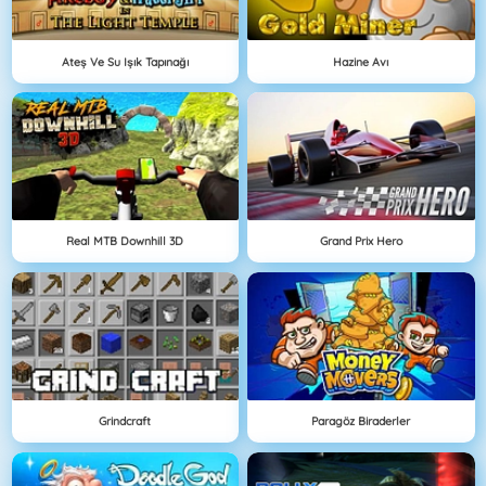
Ateş Ve Su Işık Tapınağı
Hazine Avı
Real MTB Downhill 3D
Grand Prix Hero
Grindcraft
Paragöz Biraderler