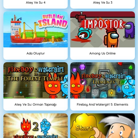
Ateş Ve Su 4
Ateş Ve Su 3
Ada Oluştur
Among Us Online
Ateş Ve Su: Orman Tapınağı
Fireboy And Watergirl 5: Elements