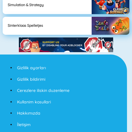
Simulation & Strategy
Sinterklaas Spelletjes
Gizlilik ayarları
Gizlilik bildirimi
Cerezlere iliskin duzenleme
Kullanim kosullari
Hakkımızda
İletişim