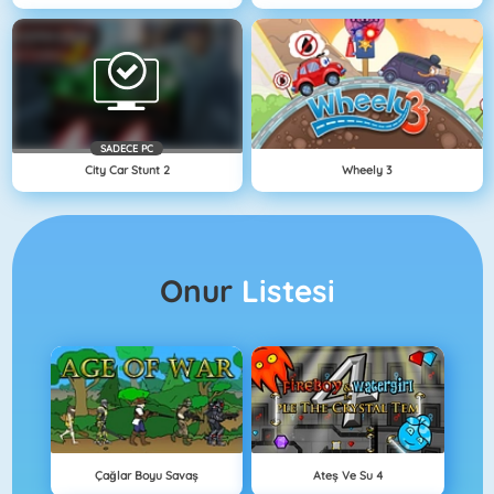
SADECE PC
City Car Stunt 2
Wheely 3
Onur
Listesi
Çağlar Boyu Savaş
Ateş Ve Su 4