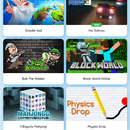
YENI
Doodle God
Hız Tutkusu
Bob The Robber
Block World Online
3 Boyutlu Mahjong
Physics Drop