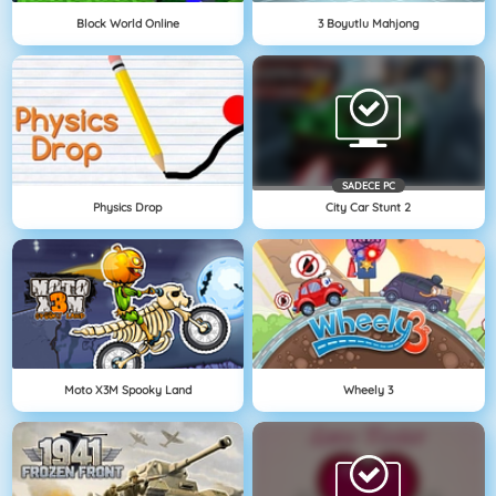
Block World Online
3 Boyutlu Mahjong
SADECE PC
Physics Drop
City Car Stunt 2
Moto X3M Spooky Land
Wheely 3