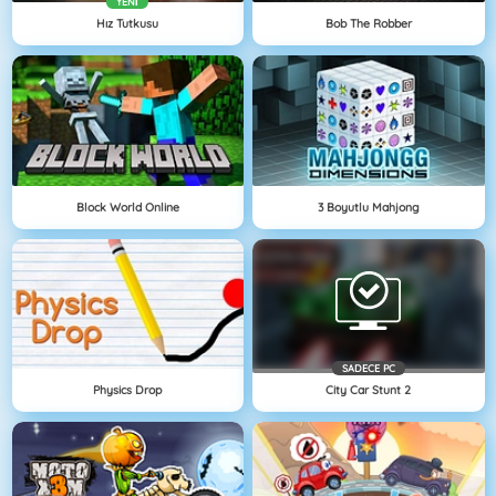
YENI
Hız Tutkusu
Bob The Robber
Block World Online
3 Boyutlu Mahjong
SADECE PC
Physics Drop
City Car Stunt 2