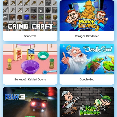
Grindcraft
Paragöz Biraderler
Balkabağı Kekleri Oyunu
Doodle God