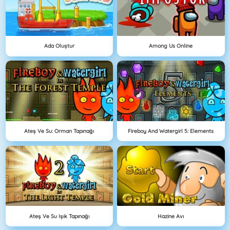
Ada Oluştur
Among Us Online
Ateş Ve Su: Orman Tapınağı
Fireboy And Watergirl 5: Elements
Ateş Ve Su Işık Tapınağı
Hazine Avı