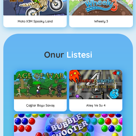
Moto X3M Spooky Land
Wheely 3
Onur
Listesi
Çağlar Boyu Savaş
Ateş Ve Su 4