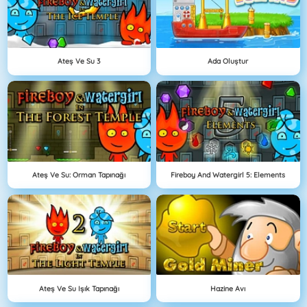
Ateş Ve Su 3
Ada Oluştur
Ateş Ve Su: Orman Tapınağı
Fireboy And Watergirl 5: Elements
Ateş Ve Su Işık Tapınağı
Hazine Avı