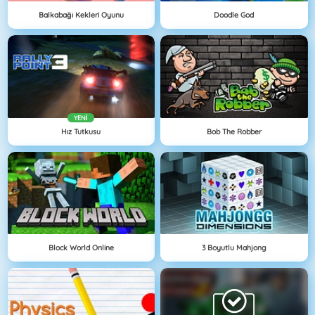
Balkabağı Kekleri Oyunu
Doodle God
YENI
Hız Tutkusu
Bob The Robber
Block World Online
3 Boyutlu Mahjong