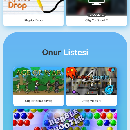
SADECE PC
Physics Drop
City Car Stunt 2
Onur
Listesi
Çağlar Boyu Savaş
Ateş Ve Su 4