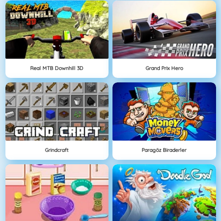
Real MTB Downhill 3D
Grand Prix Hero
Grindcraft
Paragöz Biraderler