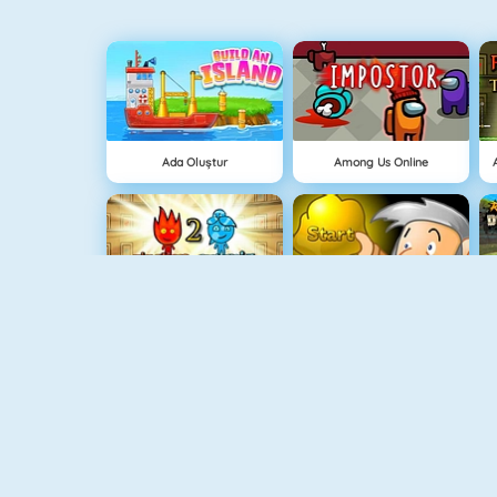
Ada Oluştur
Among Us Online
Ateş Ve Su Işık Tapınağı
Hazine Avı
Grindcraft
Paragöz Biraderler