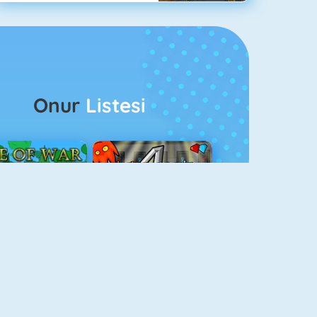
Onur
Listesi
ağlar Boyu Savaş
Ateş Ve Su 4