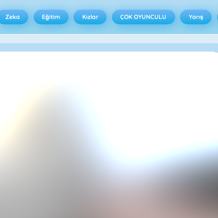
Zeka
Eğitim
Kızlar
ÇOK OYUNCULU
Yarış