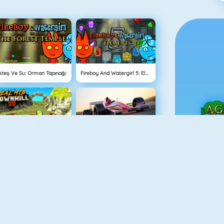
Ateş Ve Su: Orman Tapınağı
Fireboy And Watergirl 5: Elements
Real MTB Downhill 3D
Grand Prix Hero
Ç
Balkabağı Kekleri Oyunu
Doodle God