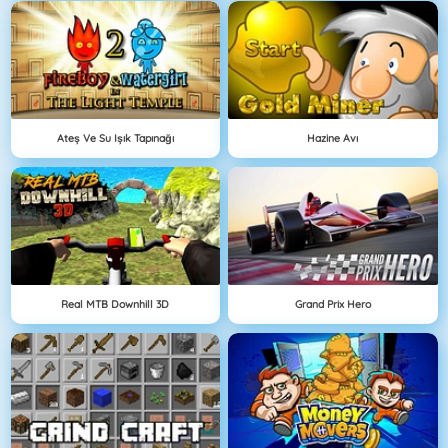
Ateş Ve Su Işık Tapınağı
Hazine Avı
Real MTB Downhill 3D
Grand Prix Hero