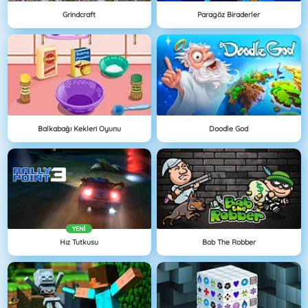
Grindcraft
Paragöz Biraderler
Balkabağı Kekleri Oyunu
Doodle God
YENI
Hız Tutkusu
Bob The Robber