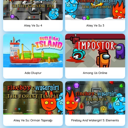
Ateş Ve Su 4
Ateş Ve Su 3
Ada Oluştur
Among Us Online
Ateş Ve Su: Orman Tapınağı
Fireboy And Watergirl 5: Elements