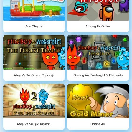
Ada Oluştur
Among Us Online
Ateş Ve Su: Orman Tapınağı
Fireboy And Watergirl 5: Elements
Ateş Ve Su Işık Tapınağı
Hazine Avı