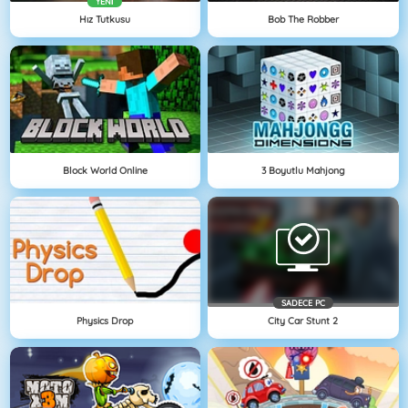
YENI
Hız Tutkusu
Bob The Robber
Block World Online
3 Boyutlu Mahjong
SADECE PC
Physics Drop
City Car Stunt 2