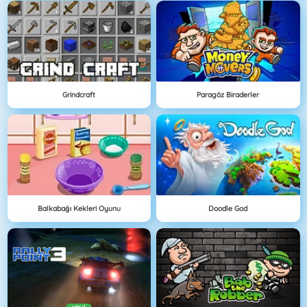
Grindcraft
Paragöz Biraderler
Balkabağı Kekleri Oyunu
Doodle God