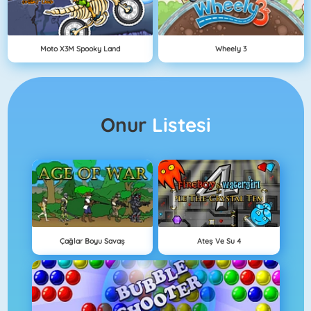
Moto X3M Spooky Land
Wheely 3
Onur
Listesi
Çağlar Boyu Savaş
Ateş Ve Su 4