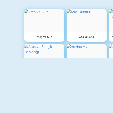
Ateş Ve Su 3
Ada Oluştur
Ateş Ve Su Işık Tapınağı
Hazine Avı
Balkabağı Kekleri Oyunu
Doodle God