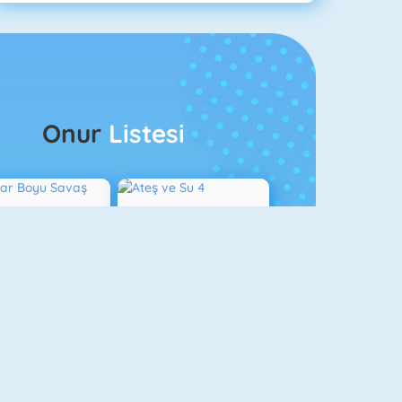
Onur
Listesi
ağlar Boyu Savaş
Ateş Ve Su 4