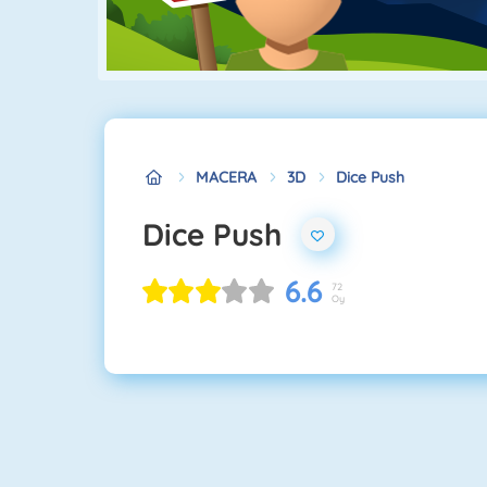
MACERA
3D
Dice Push
Dice Push
6.6
72
Oy