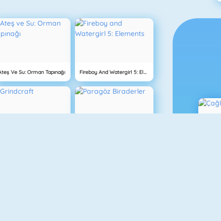
Ateş Ve Su: Orman Tapınağı
Fireboy And Watergirl 5: Elements
Grindcraft
Paragöz Biraderler
Ç
YENI
Hız Tutkusu
Bob The Robber