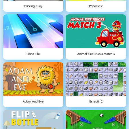
Parking Fury
Paper.io 2
Piano Tile
Animal Fire Trucks Match 3
Adam And Eve
Eşleştir 2