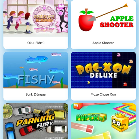
Okul Flörtü
Apple Shooter
Balık Dünyası
Maze Chase Xon