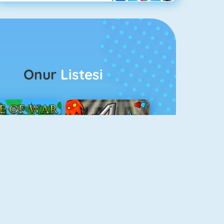
Onur
Listesi
ağlar Boyu Savaş
Ateş Ve Su 4