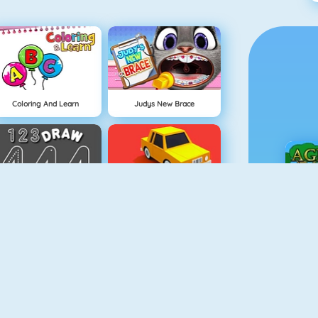
Coloring And Learn
Judys New Brace
123 Draw
Draw Park
Ç
Afacan Bebek Uyku Vakti
Köpeğim