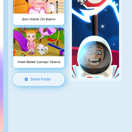
Şirin Ufaklık Cilt Bakımı
Hazel Bebek Çamaşır Yıkama
Daha Fazla