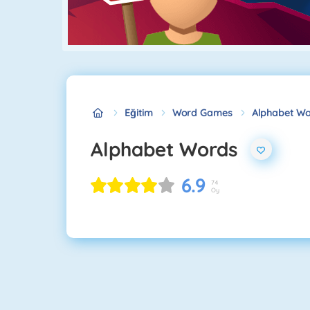
Eğitim
Word Games
Alphabet W
Alphabet Words
6.9
74
Oy