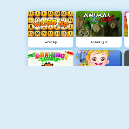
Word Up
Animal Quiz
Drawing For Kids
Hazel Bebek Mutfak Eğlencesi
My Room Decorations
Cake Decorating