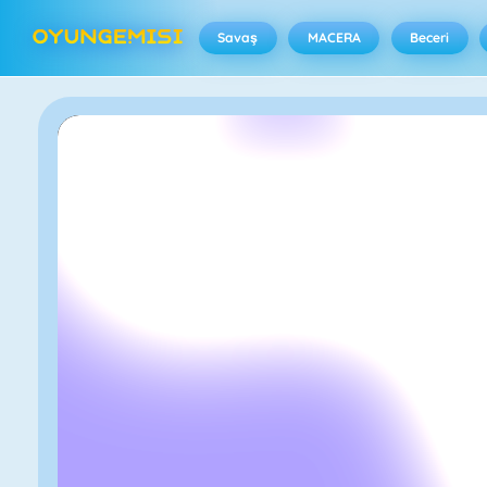
Savaş
MACERA
Beceri