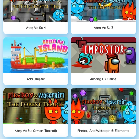
Ateş Ve Su 4
Ateş Ve Su 3
Ada Oluştur
Among Us Online
Ateş Ve Su: Orman Tapınağı
Fireboy And Watergirl 5: Elements