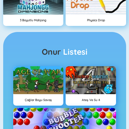
3 Boyutlu Mahjong
Physics Drop
Onur
Listesi
Çağlar Boyu Savaş
Ateş Ve Su 4