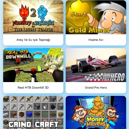
Ateş Ve Su Işık Tapınağı
Hazine Avı
Real MTB Downhill 3D
Grand Prix Hero