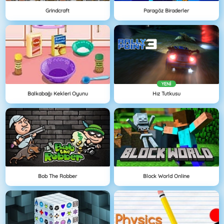
Grindcraft
Paragöz Biraderler
YENI
Balkabağı Kekleri Oyunu
Hız Tutkusu
Bob The Robber
Block World Online