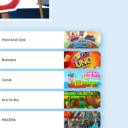
Point And Click
Bulmaca
Çocuk
Ara Ve Bul
MACERA