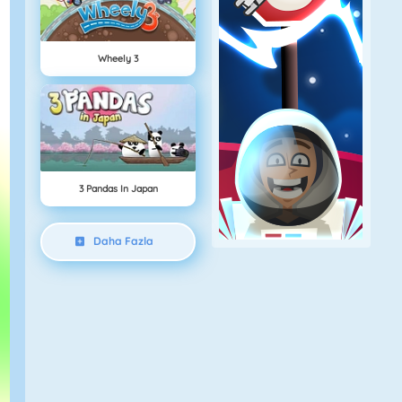
Wheely 3
3 Pandas In Japan
Daha Fazla