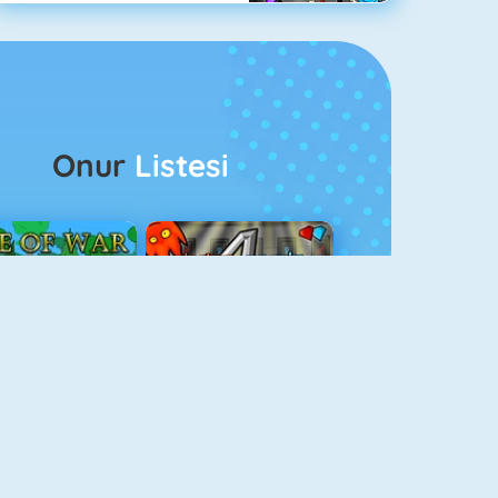
Onur
Listesi
ağlar Boyu Savaş
Ateş Ve Su 4