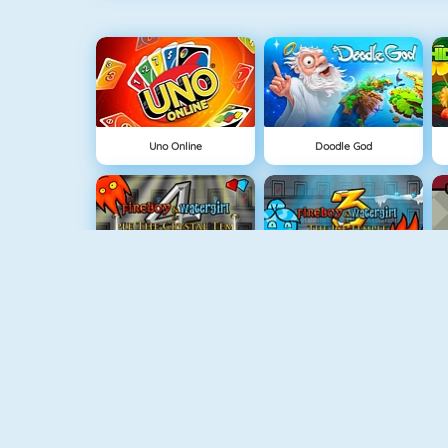
Uno Online
Doodle God
Ateş Ve Su 4
Ateş Ve Su 3
Fireboy And Watergirl 5: Elements
Ateş Ve Su Işık Tapınağı