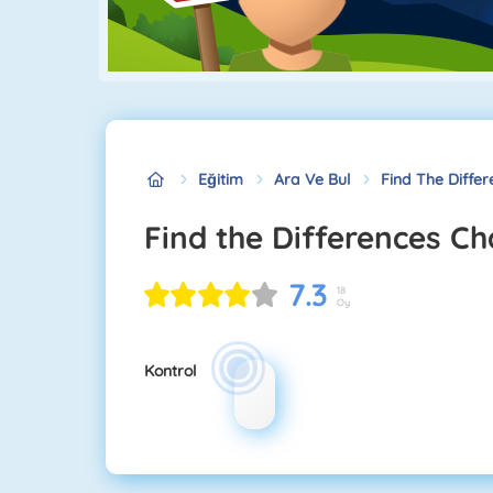
Eğitim
Ara Ve Bul
Find The Diffe
Find the Differences C
7.3
18
Oy
Kontrol