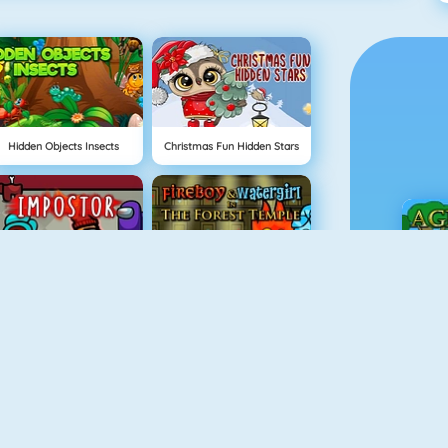
Hidden Objects Insects
Christmas Fun Hidden Stars
Among Us Online
Ateş Ve Su: Orman Tapınağı
Ç
Hazine Avı
Real MTB Downhill 3D