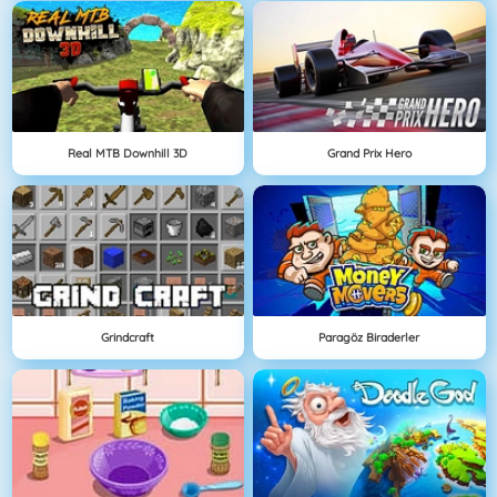
Real MTB Downhill 3D
Grand Prix Hero
Grindcraft
Paragöz Biraderler