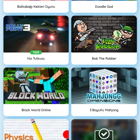
Balkabağı Kekleri Oyunu
Doodle God
YENI
Hız Tutkusu
Bob The Robber
Block World Online
3 Boyutlu Mahjong