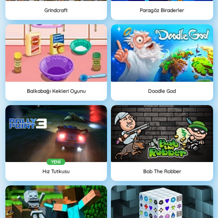
Grindcraft
Paragöz Biraderler
Balkabağı Kekleri Oyunu
Doodle God
YENI
Hız Tutkusu
Bob The Robber