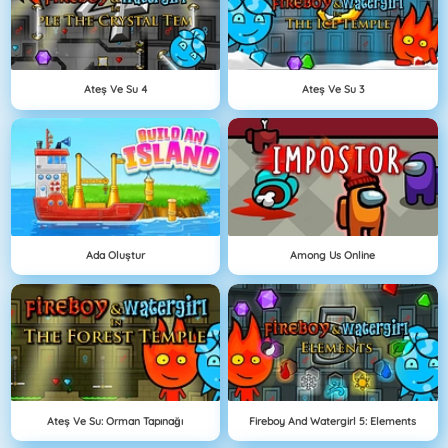
Ateş Ve Su 4
Ateş Ve Su 3
Ada Oluştur
Among Us Online
Ateş Ve Su: Orman Tapınağı
Fireboy And Watergirl 5: Elements