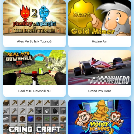
Ateş Ve Su Işık Tapınağı
Hazine Avı
Real MTB Downhill 3D
Grand Prix Hero