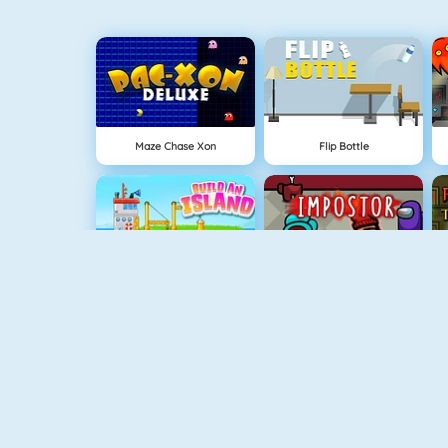
Maze Chase Xon
Flip Bottle
Ada Oluştur
Among Us Online
Ateş Ve Su Işık Tapınağı
Hazine Avı