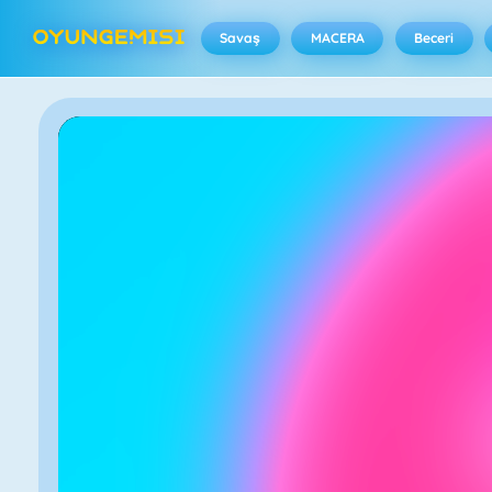
Savaş
MACERA
Beceri