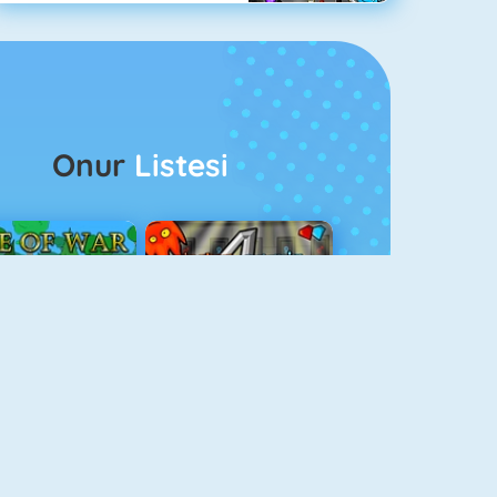
Onur
Listesi
ağlar Boyu Savaş
Ateş Ve Su 4