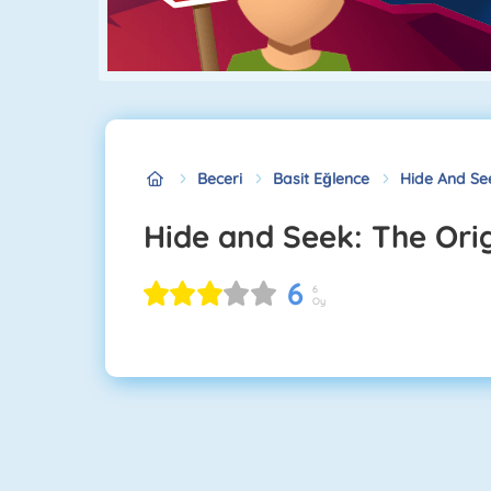
Beceri
Basit Eğlence
Hide And See
Hide and Seek: The Ori
6
6
Oy