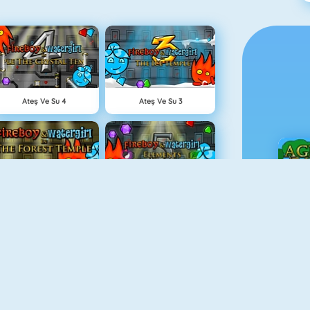
Ateş Ve Su 4
Ateş Ve Su 3
Ateş Ve Su: Orman Tapınağı
Fireboy And Watergirl 5: Elements
Ç
Grindcraft
Paragöz Biraderler