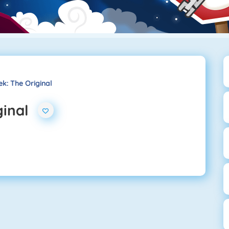
k: The Original
ginal