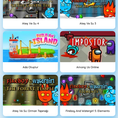
Ateş Ve Su 4
Ateş Ve Su 3
Ada Oluştur
Among Us Online
Ateş Ve Su: Orman Tapınağı
Fireboy And Watergirl 5: Elements