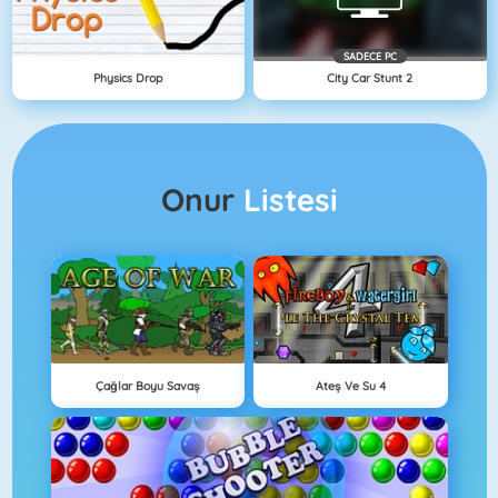
SADECE PC
Physics Drop
City Car Stunt 2
Onur
Listesi
Çağlar Boyu Savaş
Ateş Ve Su 4