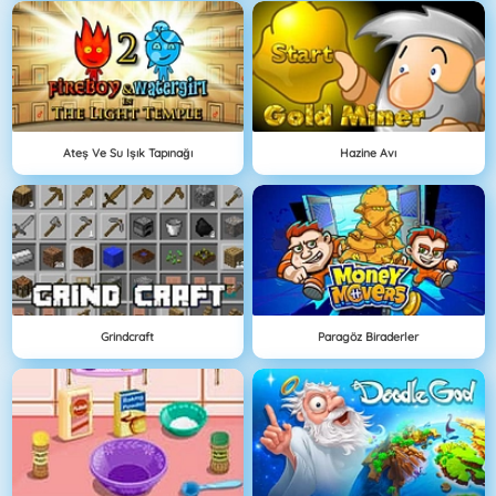
Ateş Ve Su Işık Tapınağı
Hazine Avı
Grindcraft
Paragöz Biraderler