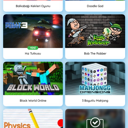
Balkabağı Kekleri Oyunu
Doodle God
YENI
Hız Tutkusu
Bob The Robber
Block World Online
3 Boyutlu Mahjong