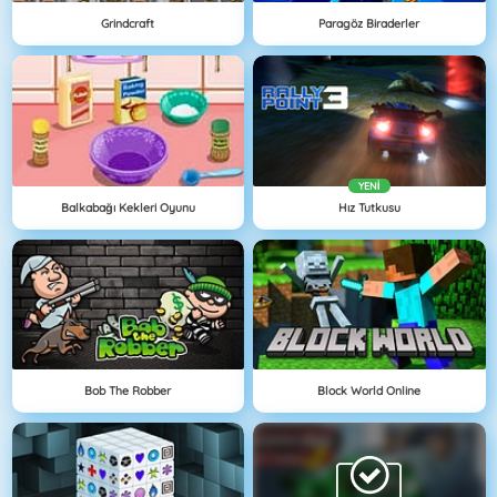
Grindcraft
Paragöz Biraderler
YENI
Balkabağı Kekleri Oyunu
Hız Tutkusu
Bob The Robber
Block World Online