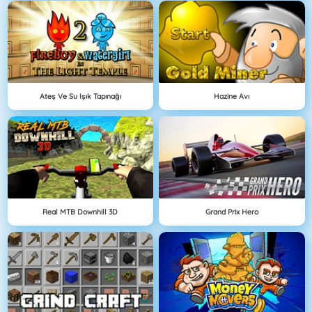
Ateş Ve Su Işık Tapınağı
Hazine Avı
Real MTB Downhill 3D
Grand Prix Hero