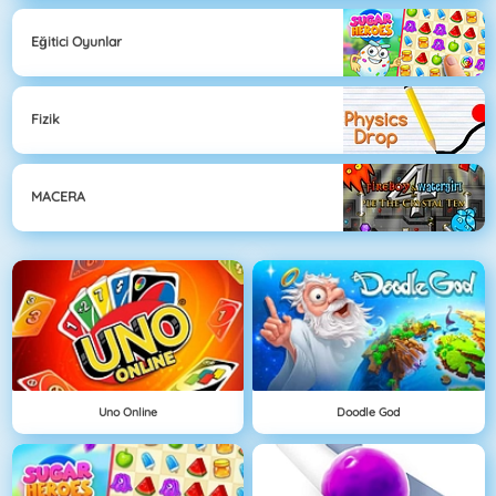
Eğitici Oyunlar
Fizik
MACERA
Uno Online
Doodle God