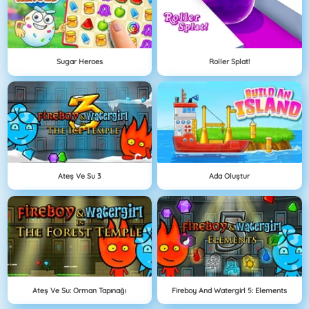
Sugar Heroes
Roller Splat!
Ateş Ve Su 3
Ada Oluştur
Ateş Ve Su: Orman Tapınağı
Fireboy And Watergirl 5: Elements