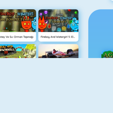
Ateş Ve Su: Orman Tapınağı
Fireboy And Watergirl 5: Elements
Real MTB Downhill 3D
Grand Prix Hero
Ç
YENI
Balkabağı Kekleri Oyunu
Hız Tutkusu