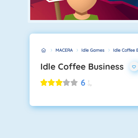
MACERA
Idle Games
Idle Coffee 
Idle Coffee Business
6
2
Oy