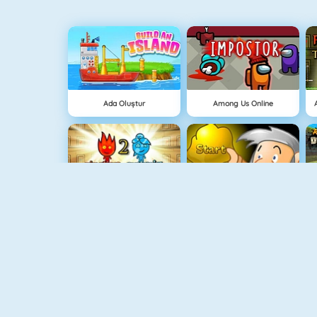
Ada Oluştur
Among Us Online
Ateş Ve Su Işık Tapınağı
Hazine Avı
Grindcraft
Paragöz Biraderler