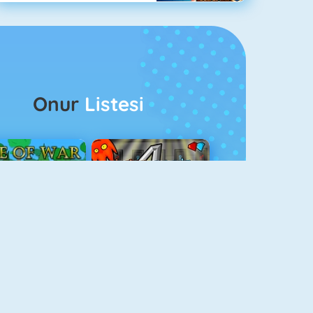
Onur
Listesi
ağlar Boyu Savaş
Ateş Ve Su 4