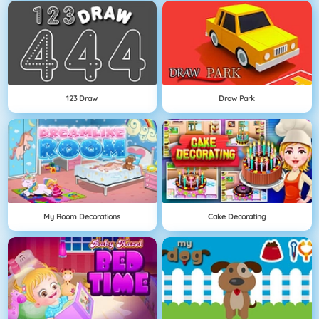
123 Draw
Draw Park
My Room Decorations
Cake Decorating