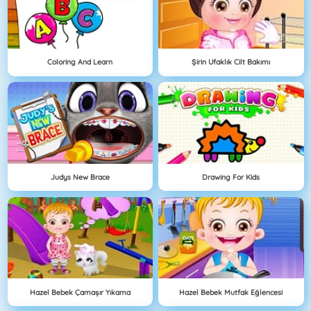
Coloring And Learn
Şirin Ufaklık Cilt Bakımı
Judys New Brace
Drawing For Kids
Hazel Bebek Çamaşır Yıkama
Hazel Bebek Mutfak Eğlencesi