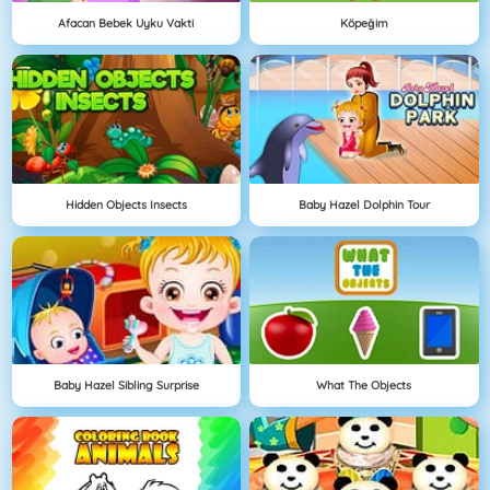
Afacan Bebek Uyku Vakti
Köpeğim
Hidden Objects Insects
Baby Hazel Dolphin Tour
Baby Hazel Sibling Surprise
What The Objects