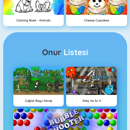
Coloring Book - Animals
Cheese Cupcakes
Onur
Listesi
Çağlar Boyu Savaş
Ateş Ve Su 4