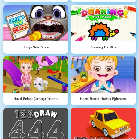
Judys New Brace
Drawing For Kids
Hazel Bebek Çamaşır Yıkama
Hazel Bebek Mutfak Eğlencesi