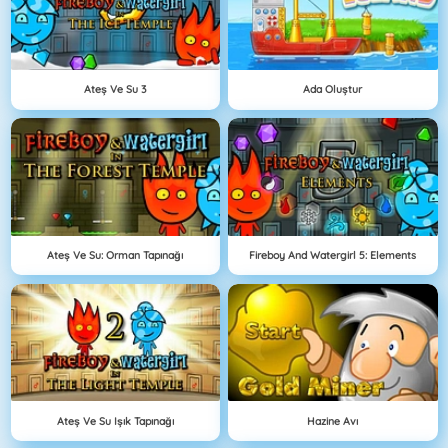
Ateş Ve Su 3
Ada Oluştur
Ateş Ve Su: Orman Tapınağı
Fireboy And Watergirl 5: Elements
Ateş Ve Su Işık Tapınağı
Hazine Avı