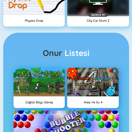
SADECE PC
Physics Drop
City Car Stunt 2
Onur
Listesi
Çağlar Boyu Savaş
Ateş Ve Su 4