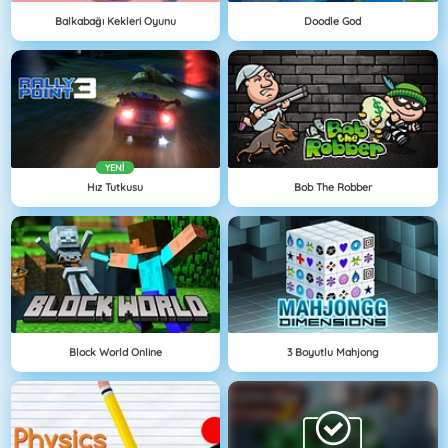
Balkabağı Kekleri Oyunu
Doodle God
YENI
Hız Tutkusu
Bob The Robber
Block World Online
3 Boyutlu Mahjong