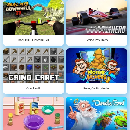
Real MTB Downhill 3D
Grand Prix Hero
Grindcraft
Paragöz Biraderler