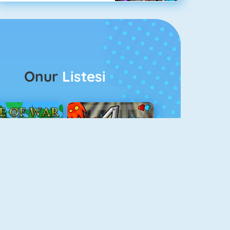
Onur
Listesi
ağlar Boyu Savaş
Ateş Ve Su 4