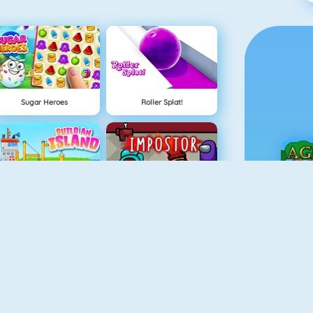
Sugar Heroes
Roller Splat!
Ada Oluştur
Among Us Online
Ç
Ateş Ve Su Işık Tapınağı
Hazine Avı