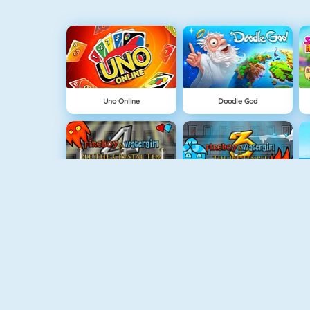
Uno Online
Doodle God
Ateş Ve Su 4
Ateş Ve Su 3
Ateş Ve Su: Orman Tapınağı
Fireboy And Watergirl 5: Elements