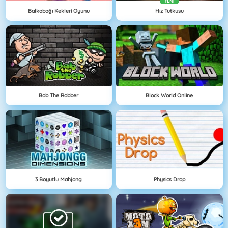
YENI
Balkabağı Kekleri Oyunu
Hız Tutkusu
Bob The Robber
Block World Online
3 Boyutlu Mahjong
Physics Drop