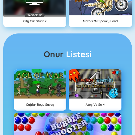
SADECE PC
City Car Stunt 2
Moto X3M Spooky Land
Onur
Listesi
Çağlar Boyu Savaş
Ateş Ve Su 4