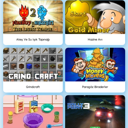
Ateş Ve Su Işık Tapınağı
Hazine Avı
Grindcraft
Paragöz Biraderler