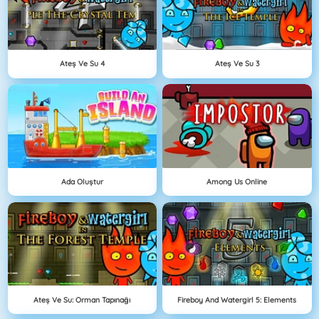
Ateş Ve Su 4
Ateş Ve Su 3
Ada Oluştur
Among Us Online
Ateş Ve Su: Orman Tapınağı
Fireboy And Watergirl 5: Elements