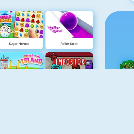
Sugar Heroes
Roller Splat!
Ada Oluştur
Among Us Online
Ç
Ateş Ve Su Işık Tapınağı
Hazine Avı