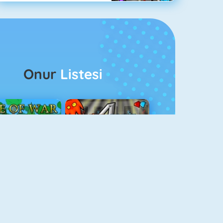
Onur
Listesi
ağlar Boyu Savaş
Ateş Ve Su 4