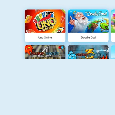
Uno Online
Doodle God
Ateş Ve Su 4
Ateş Ve Su 3
Ateş Ve Su: Orman Tapınağı
Fireboy And Watergirl 5: Elements