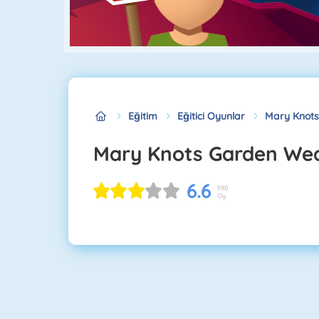
Eğitim
Eğitici Oyunlar
Mary Knots
Mary Knots Garden We
6.6
590
Oy