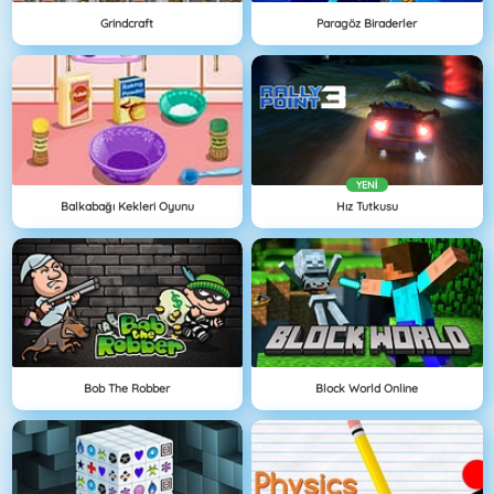
Grindcraft
Paragöz Biraderler
YENI
Balkabağı Kekleri Oyunu
Hız Tutkusu
Bob The Robber
Block World Online