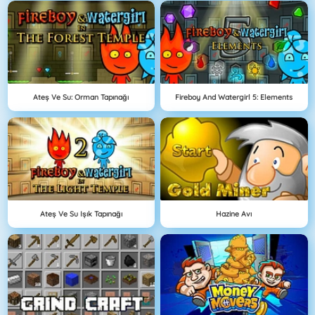
Ateş Ve Su: Orman Tapınağı
Fireboy And Watergirl 5: Elements
Ateş Ve Su Işık Tapınağı
Hazine Avı