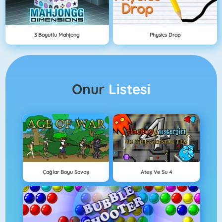
3 Boyutlu Mahjong
Physics Drop
Onur
Listesi
Çağlar Boyu Savaş
Ateş Ve Su 4