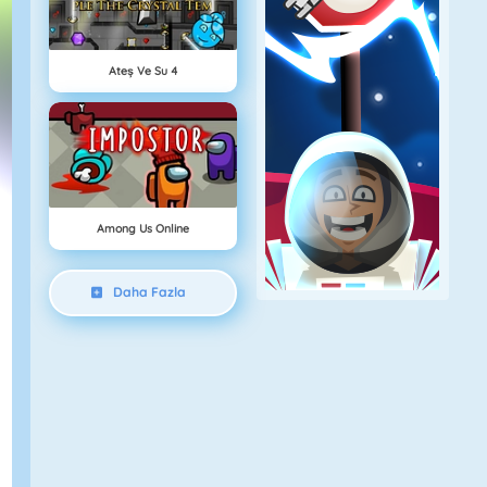
Ateş Ve Su 4
Among Us Online
Daha Fazla