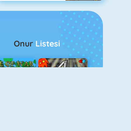
Onur
Listesi
ağlar Boyu Savaş
Ateş Ve Su 4