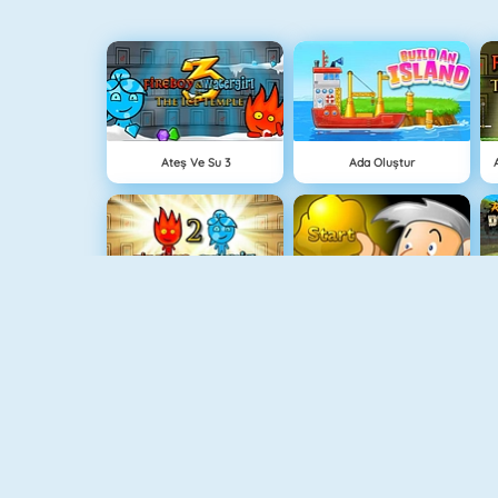
Ateş Ve Su 3
Ada Oluştur
Ateş Ve Su Işık Tapınağı
Hazine Avı
Grindcraft
Paragöz Biraderler