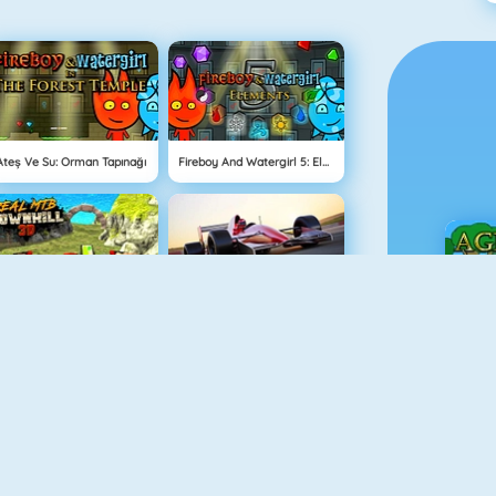
Ateş Ve Su: Orman Tapınağı
Fireboy And Watergirl 5: Elements
Real MTB Downhill 3D
Grand Prix Hero
Ç
Balkabağı Kekleri Oyunu
Doodle God