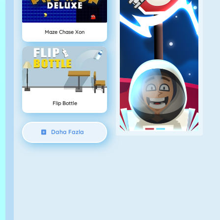
Maze Chase Xon
Flip Bottle
Daha Fazla