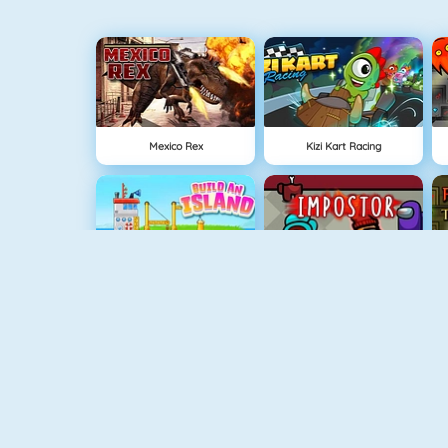
Mexico Rex
Kizi Kart Racing
Ada Oluştur
Among Us Online
Ateş Ve Su Işık Tapınağı
Hazine Avı