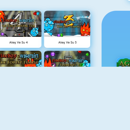
Ateş Ve Su 4
Ateş Ve Su 3
Ateş Ve Su: Orman Tapınağı
Fireboy And Watergirl 5: Elements
Ç
Grindcraft
Paragöz Biraderler