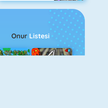
Onur
Listesi
ağlar Boyu Savaş
Ateş Ve Su 4