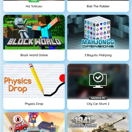
YENI
Hız Tutkusu
Bob The Robber
Block World Online
3 Boyutlu Mahjong
SADECE PC
Physics Drop
City Car Stunt 2