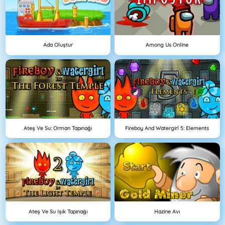
Ada Oluştur
Among Us Online
Ateş Ve Su: Orman Tapınağı
Fireboy And Watergirl 5: Elements
Ateş Ve Su Işık Tapınağı
Hazine Avı