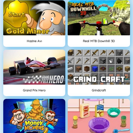
Hazine Avı
Real MTB Downhill 3D
Grand Prix Hero
Grindcraft