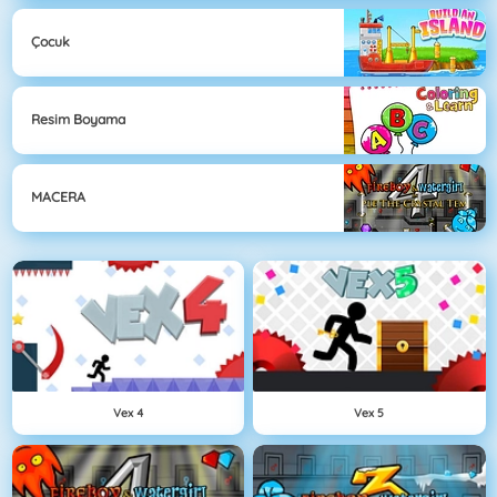
Çocuk
Resim Boyama
MACERA
Vex 4
Vex 5