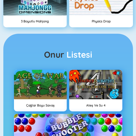
3 Boyutlu Mahjong
Physics Drop
Onur
Listesi
Çağlar Boyu Savaş
Ateş Ve Su 4