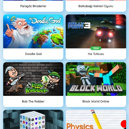
Paragöz Biraderler
Balkabağı Kekleri Oyunu
YENI
Doodle God
Hız Tutkusu
Bob The Robber
Block World Online