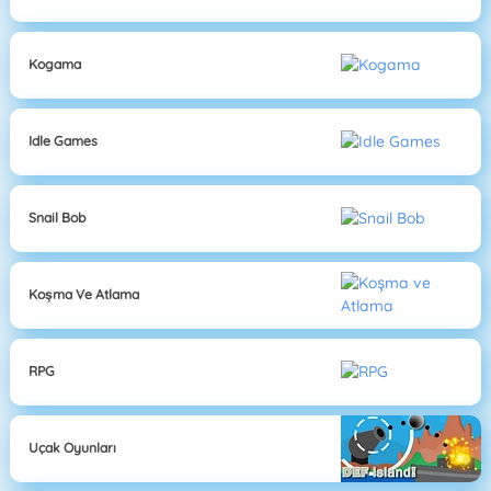
Kogama
Idle Games
Snail Bob
Koşma Ve Atlama
RPG
Uçak Oyunları