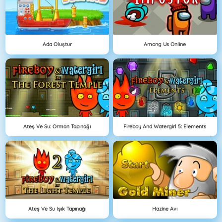
Ada Oluştur
Among Us Online
Ateş Ve Su: Orman Tapınağı
Fireboy And Watergirl 5: Elements
Ateş Ve Su Işık Tapınağı
Hazine Avı