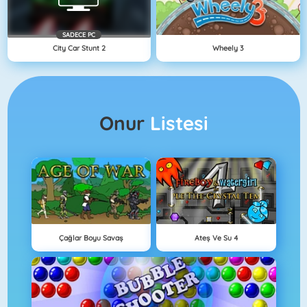
SADECE PC
City Car Stunt 2
Wheely 3
Onur
Listesi
Çağlar Boyu Savaş
Ateş Ve Su 4