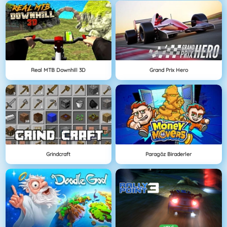
Real MTB Downhill 3D
Grand Prix Hero
Grindcraft
Paragöz Biraderler