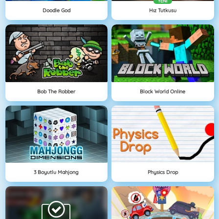
YENI
Doodle God
Hız Tutkusu
Bob The Robber
Block World Online
3 Boyutlu Mahjong
Physics Drop