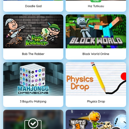
YENI
Doodle God
Hız Tutkusu
Bob The Robber
Block World Online
3 Boyutlu Mahjong
Physics Drop