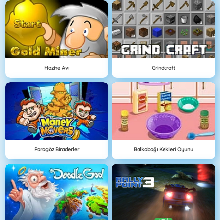
Hazine Avı
Grindcraft
Paragöz Biraderler
Balkabağı Kekleri Oyunu