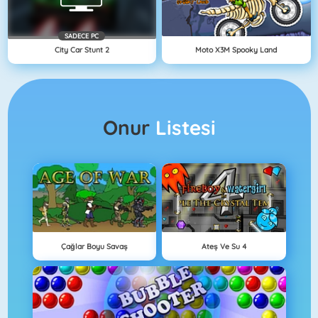
SADECE PC
City Car Stunt 2
Moto X3M Spooky Land
Onur
Listesi
Çağlar Boyu Savaş
Ateş Ve Su 4