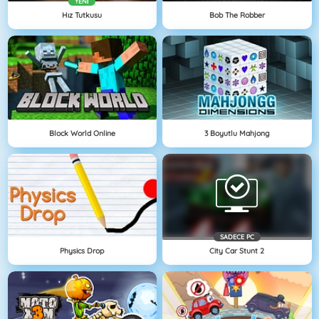
YENI
Hız Tutkusu
Bob The Robber
Block World Online
3 Boyutlu Mahjong
SADECE PC
Physics Drop
City Car Stunt 2