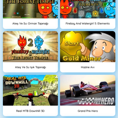
Ateş Ve Su: Orman Tapınağı
Fireboy And Watergirl 5: Elements
Ateş Ve Su Işık Tapınağı
Hazine Avı
Real MTB Downhill 3D
Grand Prix Hero