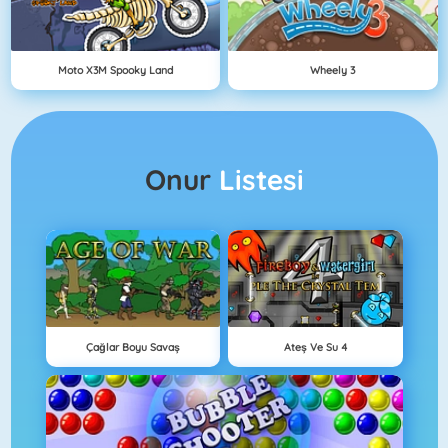
Moto X3M Spooky Land
Wheely 3
Onur
Listesi
Çağlar Boyu Savaş
Ateş Ve Su 4