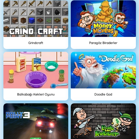
Grindcraft
Paragöz Biraderler
Balkabağı Kekleri Oyunu
Doodle God