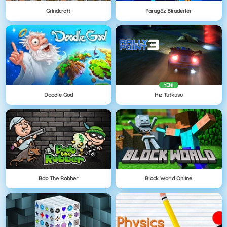
Grindcraft
Paragöz Biraderler
YENI
Doodle God
Hız Tutkusu
Bob The Robber
Block World Online