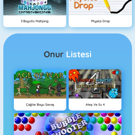
3 Boyutlu Mahjong
Physics Drop
Onur
Listesi
Çağlar Boyu Savaş
Ateş Ve Su 4