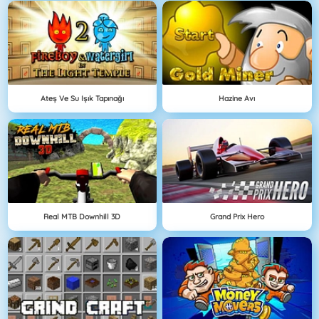
Ateş Ve Su Işık Tapınağı
Hazine Avı
Real MTB Downhill 3D
Grand Prix Hero