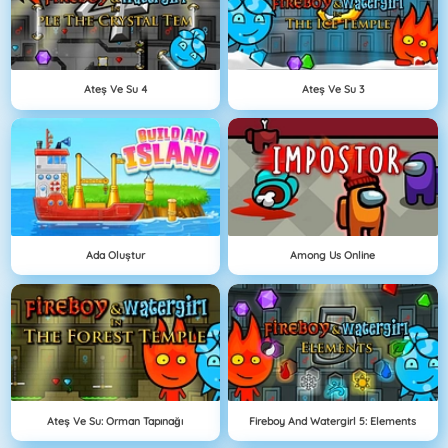
Ateş Ve Su 4
Ateş Ve Su 3
Ada Oluştur
Among Us Online
Ateş Ve Su: Orman Tapınağı
Fireboy And Watergirl 5: Elements