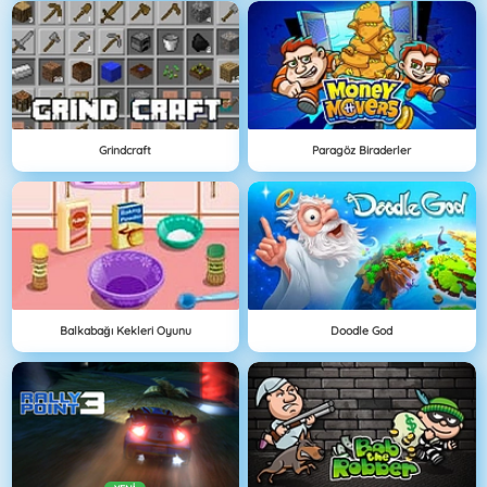
Grindcraft
Paragöz Biraderler
Balkabağı Kekleri Oyunu
Doodle God