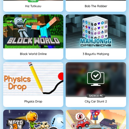
YENI
Hız Tutkusu
Bob The Robber
Block World Online
3 Boyutlu Mahjong
SADECE PC
Physics Drop
City Car Stunt 2