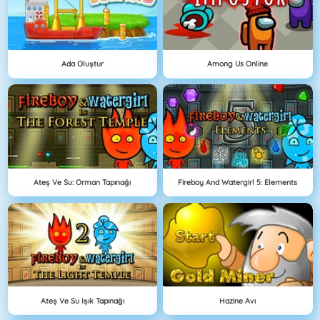
Ada Oluştur
Among Us Online
Ateş Ve Su: Orman Tapınağı
Fireboy And Watergirl 5: Elements
Ateş Ve Su Işık Tapınağı
Hazine Avı