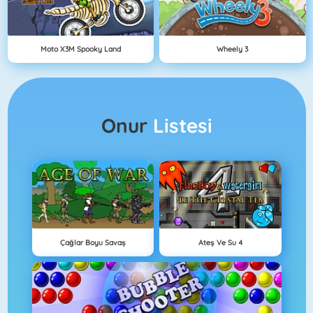
Moto X3M Spooky Land
Wheely 3
Onur
Listesi
Çağlar Boyu Savaş
Ateş Ve Su 4