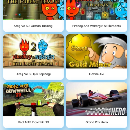
Ateş Ve Su: Orman Tapınağı
Fireboy And Watergirl 5: Elements
Ateş Ve Su Işık Tapınağı
Hazine Avı
Real MTB Downhill 3D
Grand Prix Hero