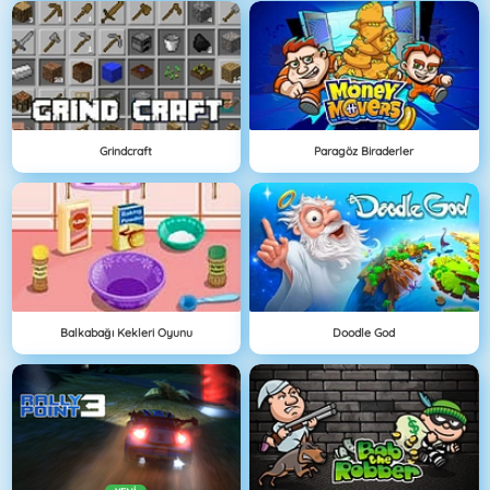
Grindcraft
Paragöz Biraderler
Balkabağı Kekleri Oyunu
Doodle God