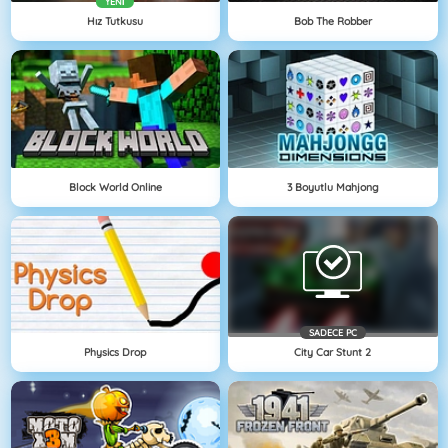
YENI
Hız Tutkusu
Bob The Robber
Block World Online
3 Boyutlu Mahjong
SADECE PC
Physics Drop
City Car Stunt 2