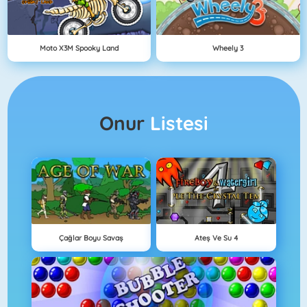
Moto X3M Spooky Land
Wheely 3
Onur
Listesi
Çağlar Boyu Savaş
Ateş Ve Su 4