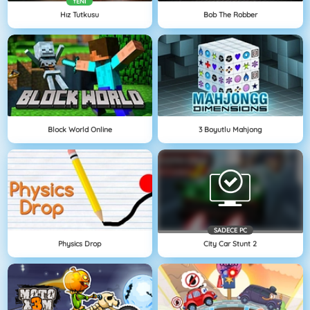
YENI
Hız Tutkusu
Bob The Robber
Block World Online
3 Boyutlu Mahjong
SADECE PC
Physics Drop
City Car Stunt 2