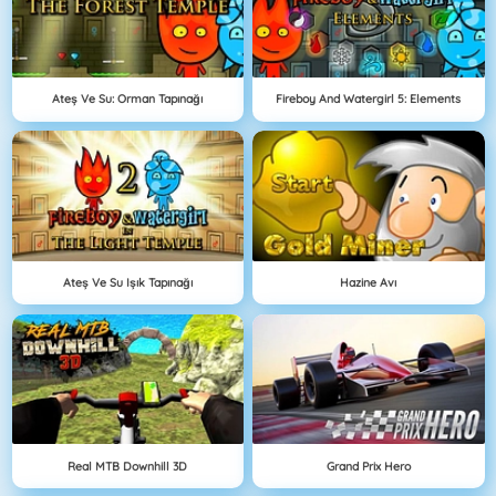
Ateş Ve Su: Orman Tapınağı
Fireboy And Watergirl 5: Elements
Ateş Ve Su Işık Tapınağı
Hazine Avı
Real MTB Downhill 3D
Grand Prix Hero