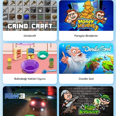
Grindcraft
Paragöz Biraderler
Balkabağı Kekleri Oyunu
Doodle God