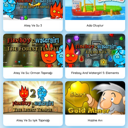
Ateş Ve Su 3
Ada Oluştur
Ateş Ve Su: Orman Tapınağı
Fireboy And Watergirl 5: Elements
Ateş Ve Su Işık Tapınağı
Hazine Avı