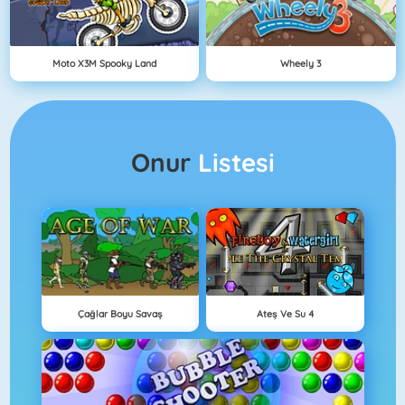
Moto X3M Spooky Land
Wheely 3
Onur
Listesi
Çağlar Boyu Savaş
Ateş Ve Su 4