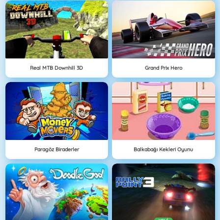
Real MTB Downhill 3D
Grand Prix Hero
Paragöz Biraderler
Balkabağı Kekleri Oyunu