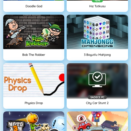
YENI
Doodle God
Hız Tutkusu
Bob The Robber
3 Boyutlu Mahjong
SADECE PC
Physics Drop
City Car Stunt 2