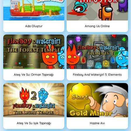
Ada Oluştur
Among Us Online
Ateş Ve Su: Orman Tapınağı
Fireboy And Watergirl 5: Elements
Ateş Ve Su Işık Tapınağı
Hazine Avı