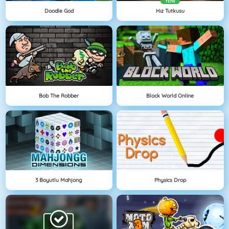
YENI
Doodle God
Hız Tutkusu
Bob The Robber
Block World Online
3 Boyutlu Mahjong
Physics Drop