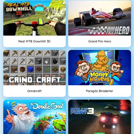
Real MTB Downhill 3D
Grand Prix Hero
Grindcraft
Paragöz Biraderler