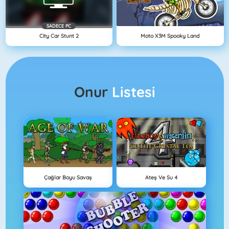
SADECE PC
City Car Stunt 2
Moto X3M Spooky Land
Onur
Listesi
Çağlar Boyu Savaş
Ateş Ve Su 4