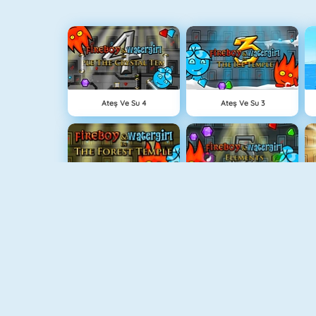
Ateş Ve Su 4
Ateş Ve Su 3
Ateş Ve Su: Orman Tapınağı
Fireboy And Watergirl 5: Elements
Grindcraft
Paragöz Biraderler