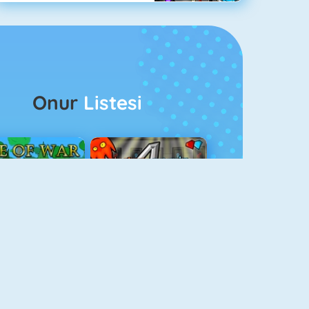
Onur
Listesi
ağlar Boyu Savaş
Ateş Ve Su 4