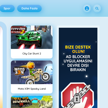
Spor
Daha Fazla
City Car Stunt 2
Moto X3M Spooky Land