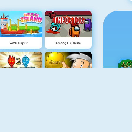
Ada Oluştur
Among Us Online
Ateş Ve Su Işık Tapınağı
Hazine Avı
Ç
Balkabağı Kekleri Oyunu
Doodle God