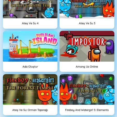
Ateş Ve Su 4
Ateş Ve Su 3
Ada Oluştur
Among Us Online
Ateş Ve Su: Orman Tapınağı
Fireboy And Watergirl 5: Elements