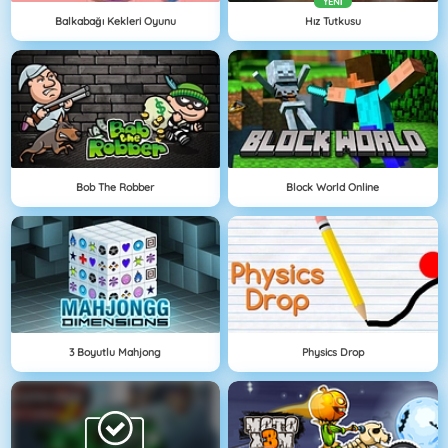
YENI
Balkabağı Kekleri Oyunu
Hız Tutkusu
Bob The Robber
Block World Online
3 Boyutlu Mahjong
Physics Drop