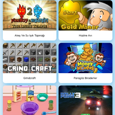
Ateş Ve Su Işık Tapınağı
Hazine Avı
Grindcraft
Paragöz Biraderler