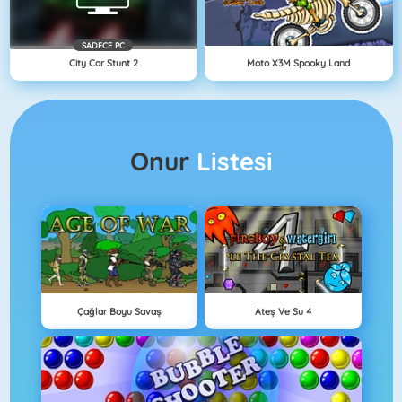
SADECE PC
City Car Stunt 2
Moto X3M Spooky Land
Onur
Listesi
Çağlar Boyu Savaş
Ateş Ve Su 4