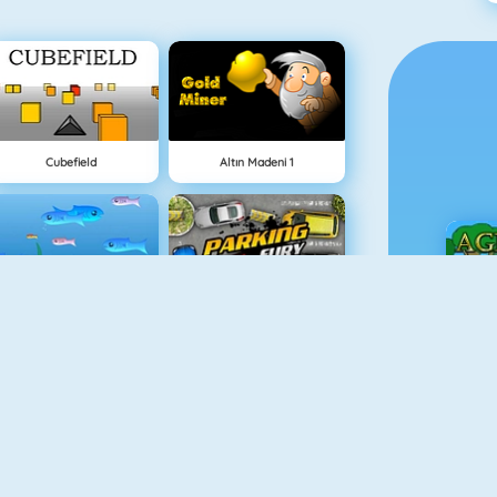
Cubefield
Altın Madeni 1
Balık Dünyası
Parking Fury
Ç
Animal Fire Trucks Match 3
Adam And Eve