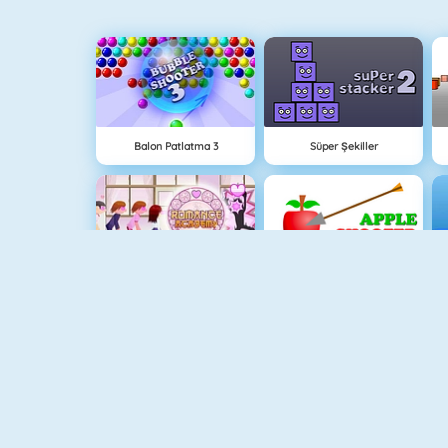
Balon Patlatma 3
Süper Şekiller
Okul Flörtü
Apple Shooter
Paper.io 2
Piano Tile