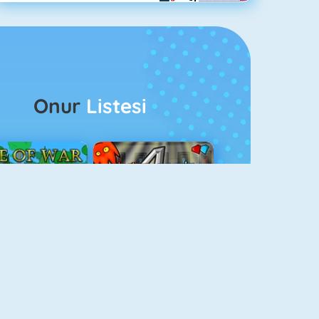
Onur
Listesi
ağlar Boyu Savaş
Ateş Ve Su 4