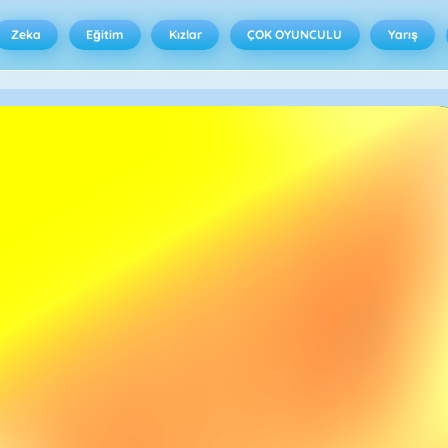
Zeka
Eğitim
Kızlar
ÇOK OYUNCULU
Yarış