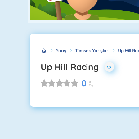
Yarış
Tümsek Yarışları
Up Hill Ra
Up Hill Racing
0
0
Oy