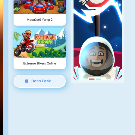
Masaüstü Yarışı 2
Extreme Bikers Online
Daha Fazla