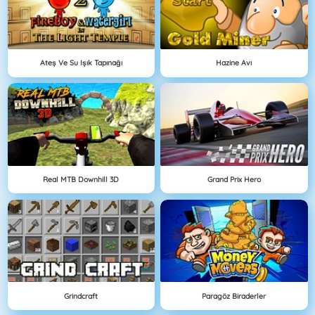
Ateş Ve Su Işık Tapınağı
Hazine Avı
Real MTB Downhill 3D
Grand Prix Hero
Grindcraft
Paragöz Biraderler