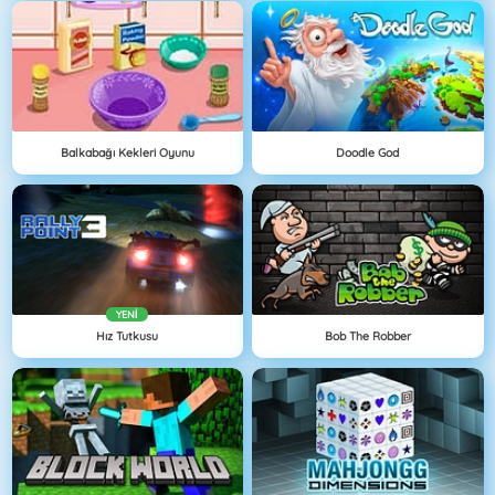
Balkabağı Kekleri Oyunu
Doodle God
YENI
Hız Tutkusu
Bob The Robber