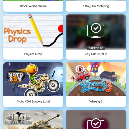
Block World Online
3 Boyutlu Mahjong
SADECE PC
Physics Drop
City Car Stunt 2
Moto X3M Spooky Land
Wheely 3