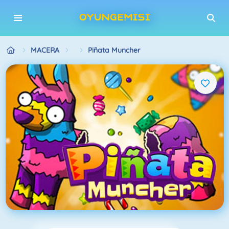
MACERA
Piñata Muncher