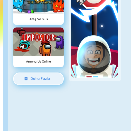
Ateş Ve Su 3
Among Us Online
Daha Fazla