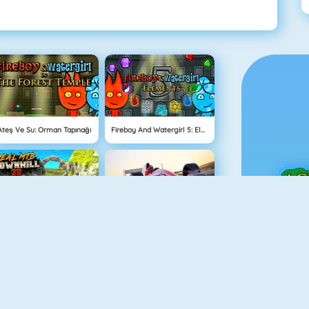
Ateş Ve Su: Orman Tapınağı
Fireboy And Watergirl 5: Elements
Real MTB Downhill 3D
Grand Prix Hero
Ç