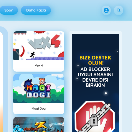
Spor
Daha Fazla
Vex 4
Magi Dogi