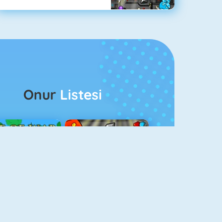
Onur
Listesi
ağlar Boyu Savaş
Ateş Ve Su 4