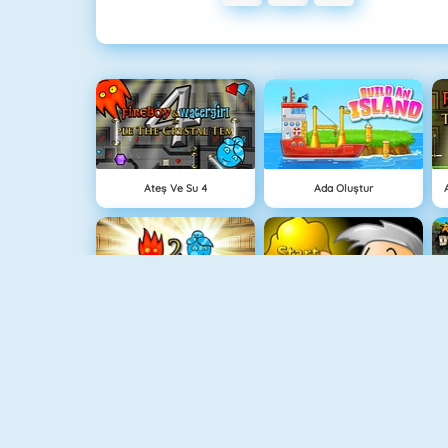
Ateş Ve Su 4
Ada Oluştur
Ateş Ve Su Işık Tapınağı
Hazine Avı