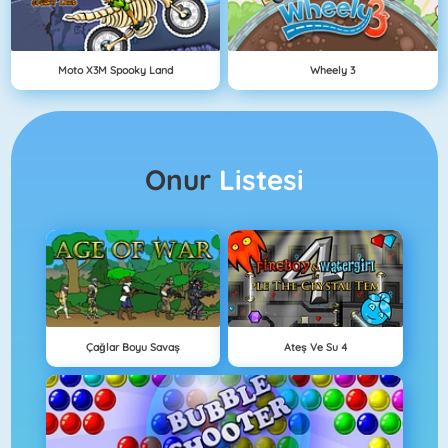
Moto X3M Spooky Land
Wheely 3
Onur
Listesi
Çağlar Boyu Savaş
Ateş Ve Su 4