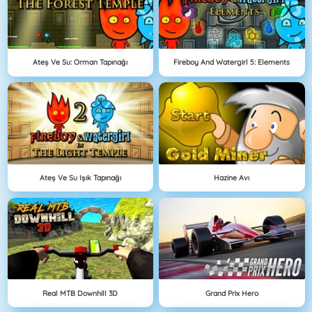
Ateş Ve Su: Orman Tapınağı
Fireboy And Watergirl 5: Elements
Ateş Ve Su Işık Tapınağı
Hazine Avı
Real MTB Downhill 3D
Grand Prix Hero