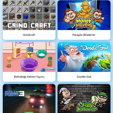
Grindcraft
Paragöz Biraderler
Balkabağı Kekleri Oyunu
Doodle God