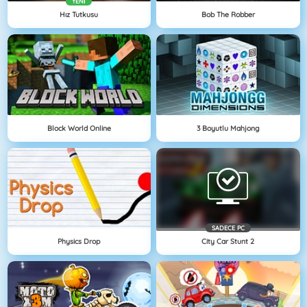
YENI
Hız Tutkusu
Bob The Robber
Block World Online
3 Boyutlu Mahjong
SADECE PC
Physics Drop
City Car Stunt 2