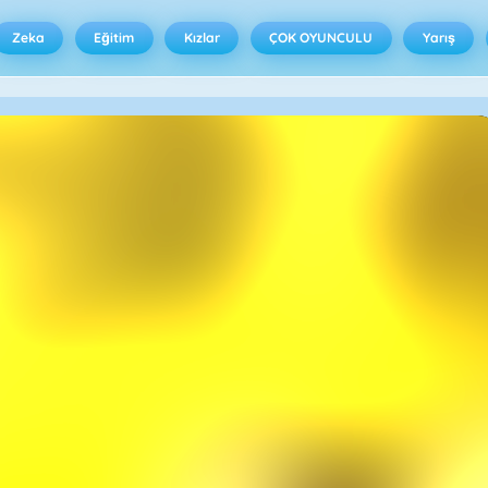
Zeka
Eğitim
Kızlar
ÇOK OYUNCULU
Yarış