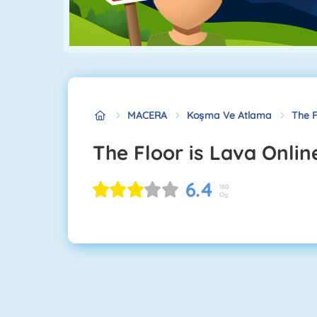
MACERA
Koşma Ve Atlama
The F
The Floor is Lava Onlin
6.4
180
Oy