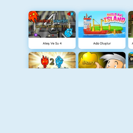
Ateş Ve Su 4
Ada Oluştur
Ateş Ve Su Işık Tapınağı
Hazine Avı
Grindcraft
Paragöz Biraderler