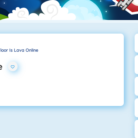
loor Is Lava Online
e