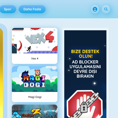
Spor
Daha Fazla
Vex 4
Magi Dogi