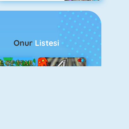
Onur
Listesi
ağlar Boyu Savaş
Ateş Ve Su 4