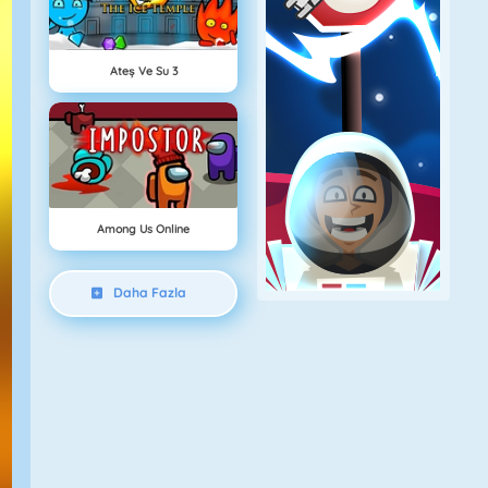
Ateş Ve Su 3
Among Us Online
Daha Fazla