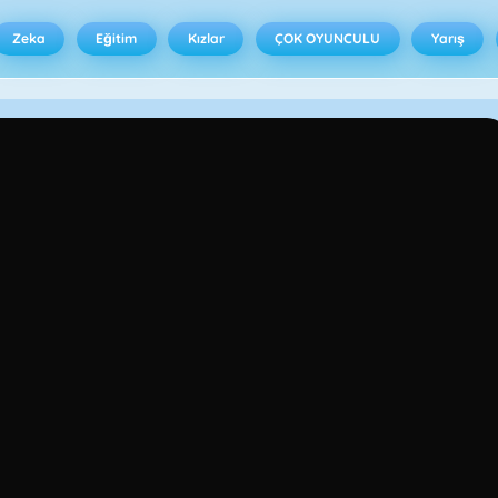
Zeka
Eğitim
Kızlar
ÇOK OYUNCULU
Yarış