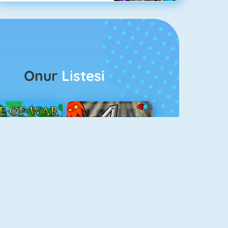
Onur
Listesi
ağlar Boyu Savaş
Ateş Ve Su 4