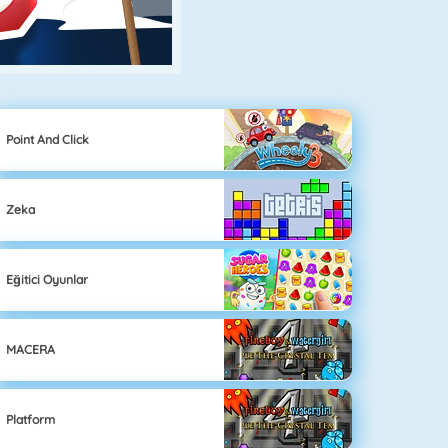
Point And Click
Zeka
Eğitici Oyunlar
MACERA
Platform