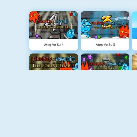
Ateş Ve Su 4
Ateş Ve Su 3
Ateş Ve Su: Orman Tapınağı
Fireboy And Watergirl 5: Elements
Real MTB Downhill 3D
Grand Prix Hero