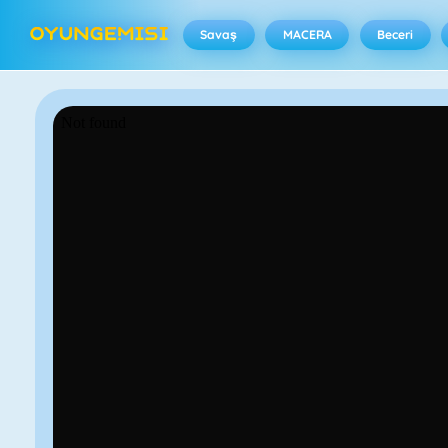
Savaş
MACERA
Beceri