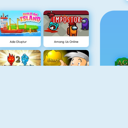
Ada Oluştur
Among Us Online
Ateş Ve Su Işık Tapınağı
Hazine Avı
Ç
Grindcraft
Paragöz Biraderler