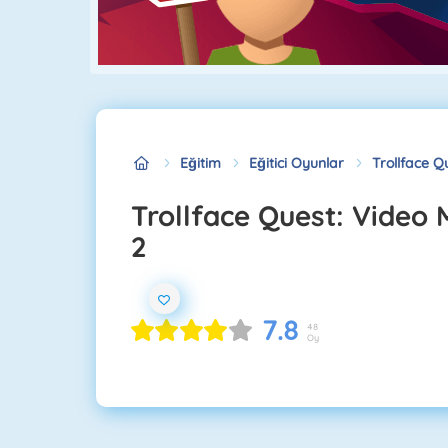
Eğitim
Eğitici Oyunlar
Trollface 
Trollface Quest: Video Memes and TV Shows Part
2
7.8
48
Oy