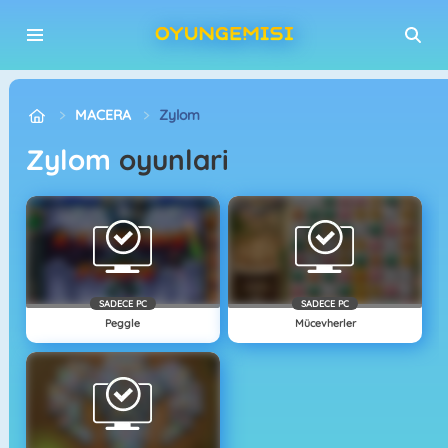
MACERA
Zylom
Zylom
oyunlari
SADECE PC
SADECE PC
Peggle
Mücevherler