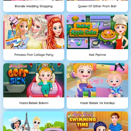
Blondie Wedding Shopping
Queen Of Glitter Prom Ball
Princess First College Party
Kek Pişirme
Hasta Bebek Bakımı
Hazel Bebek Ve Kardeşi