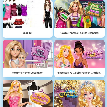
Yıldız Kız
Goldie Princess Reallife Shopping
Mommy Home Decoration
Princesses Vs Celebs Fashion Challenge