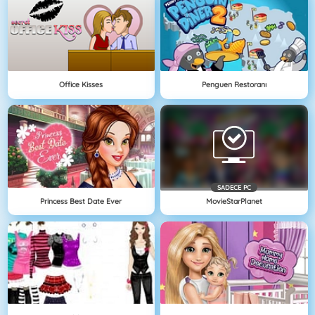
Office Kisses
Penguen Restoranı
SADECE PC
Princess Best Date Ever
MovieStarPlanet