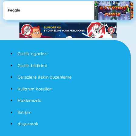
Peggle
Gizlilik ayarları
Gizlilik bildirimi
Cerezlere iliskin duzenleme
Kullanim kosullari
Hakkımızda
İletişim
duyurmak