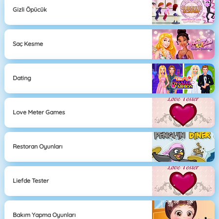
Gizli Öpücük
Saç Kesme
Dating
Love Meter Games
Restoran Oyunları
Liefde Tester
Bakım Yapma Oyunları