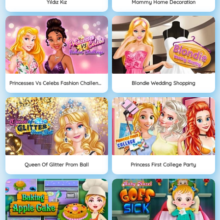
Yıldız Kız
Mommy Home Decoration
Princesses Vs Celebs Fashion Challenge
Blondie Wedding Shopping
Queen Of Glitter Prom Ball
Princess First College Party